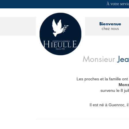
À votre servi
Bienvenue
chez nous
Monsieur
Je
Les proches et la famille ont
_
Mons
survenu le 8 ju
Il est né à Guenroc, i