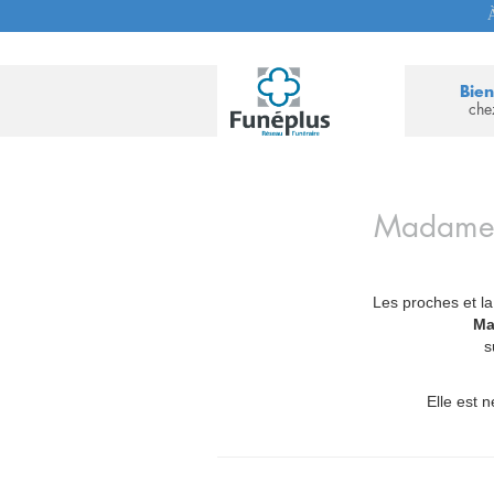
À
Bie
che
Madam
Les proches et la
_
Ma
s
Elle est n