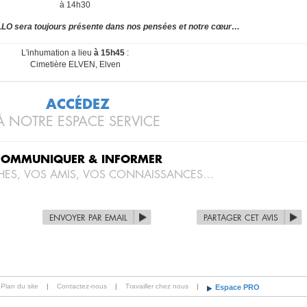
à 14h30
 sera toujours présente dans nos pensées et notre cœur…
L'inhumation a lieu
à 15h45
:
Cimetière ELVEN, Elven
ACCÉDEZ
À NOTRE ESPACE SERVICE
COMMUNIQUER & INFORMER
HES, VOS AMIS, VOS CONNAISSANCES…
ENVOYER PAR EMAIL
PARTAGER CET AVIS
Plan du site
|
Contactez-nous
|
Travailler chez nous
|
Espace PRO