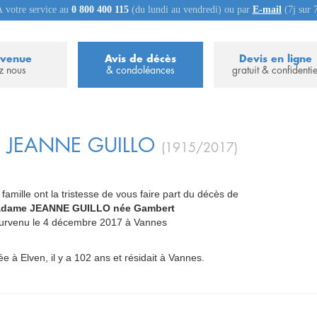
 votre service au
0 800 400 115
(du lundi au vendredi) ou par
E-mail
(7j sur 
nvenue
Avis de décès
Devis en ligne
z nous
& condoléances
gratuit & confidentie
e
JEANNE
GUILLO
(1915/2017)
 famille ont la tristesse de vous faire part du décès de
dame JEANNE GUILLO née Gambert
_
urvenu le 4 décembre 2017 à Vannes
ée à Elven, il y a 102 ans et résidait à Vannes.