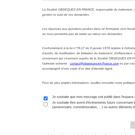
La Société OBSEQUES EN FRANCE, responsable du traitement, met 
gestion et suivi de vos demandes
.
Les réponses aux questions posées dans ce formulaire sont facul
ne nous permettra pas de traiter au mieux vos demandes.
Conformément à la loi n°78-17 du 6 janvier 1978 relative à l’informa
d’accès, de rectification, de limitation du traitement, d’effacement
concernant qui s’exercent auprès de la Société OBSEQUES EN Fran
l’adresse suivante :
contact@obseques-en-France.com
ou par cour
accompagné d’une copie d’un titre d’identité signé.
Pour de plus amples informations, veuillez consulter notre politi
Je souhaite que mon message soit publié dans l'espace
Je souhaite être averti d'évènements futurs concernant l
(anniversaire, commémoration, …) ou autres éléments d'