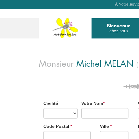
À votre servi
Bienvenue
chez nous
Monsieur
Michel
MÉLAN
Civilité
Votre Nom
*
Code Postal
*
Ville
*