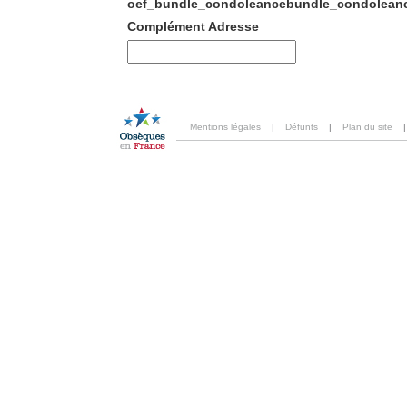
oef_bundle_condoleancebundle_condoleanc
Complément Adresse
Mentions légales
|
Défunts
|
Plan du site
|