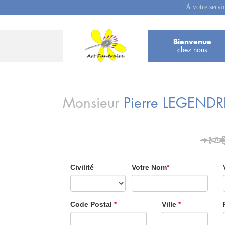
À votre servi
Bienvenue
chez nous
Monsieur
Pierre
LEGENDR
Civilité
Votre Nom
*
Code Postal
*
Ville
*