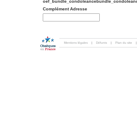
oef_bundle_condoleancebundle_condoleanc
Complément Adresse
Mentions légales
|
Défunts
|
Plan du site
|