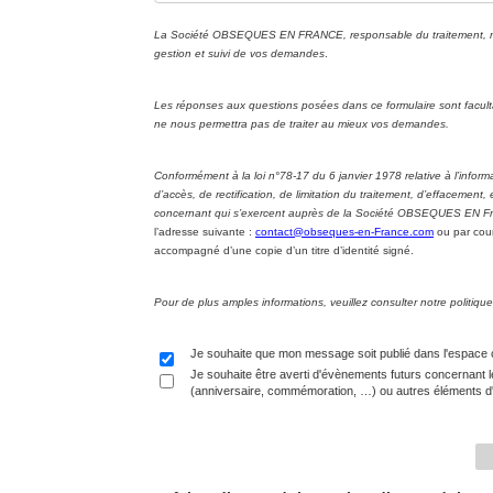
La Société OBSEQUES EN FRANCE, responsable du traitement, met 
gestion et suivi de vos demandes
.
Les réponses aux questions posées dans ce formulaire sont facul
ne nous permettra pas de traiter au mieux vos demandes.
Conformément à la loi n°78-17 du 6 janvier 1978 relative à l’informa
d’accès, de rectification, de limitation du traitement, d’effacement
concernant qui s’exercent auprès de la Société OBSEQUES EN Fran
l’adresse suivante :
contact@obseques-en-France.com
ou par cour
accompagné d’une copie d’un titre d’identité signé.
Pour de plus amples informations, veuillez consulter notre politi
Je souhaite que mon message soit publié dans l'espace
Je souhaite être averti d'évènements futurs concernant l
(anniversaire, commémoration, …) ou autres éléments d'