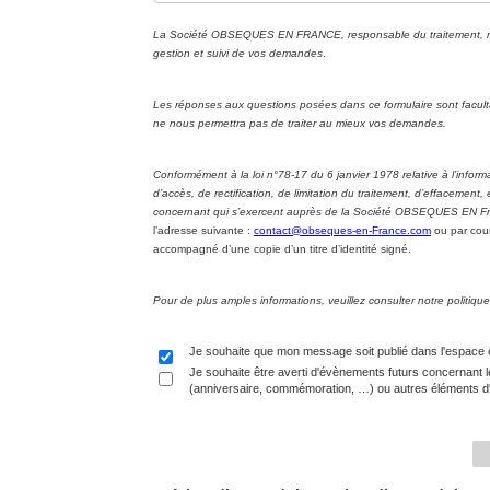
La Société OBSEQUES EN FRANCE, responsable du traitement, met 
gestion et suivi de vos demandes
.
Les réponses aux questions posées dans ce formulaire sont facul
ne nous permettra pas de traiter au mieux vos demandes.
Conformément à la loi n°78-17 du 6 janvier 1978 relative à l’informa
d’accès, de rectification, de limitation du traitement, d’effacement
concernant qui s’exercent auprès de la Société OBSEQUES EN Fran
l’adresse suivante :
contact@obseques-en-France.com
ou par cour
accompagné d’une copie d’un titre d’identité signé.
Pour de plus amples informations, veuillez consulter notre politi
Je souhaite que mon message soit publié dans l'espace
Je souhaite être averti d'évènements futurs concernant l
(anniversaire, commémoration, …) ou autres éléments d'