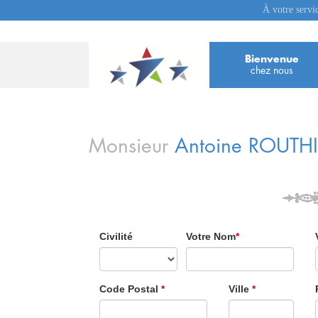
À votre servi
Bienvenue
chez nous
Monsieur
Antoine
ROUTH
Civilité
Votre Nom
*
Code Postal
*
Ville
*