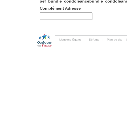
oef_bundle_condoleancebundle_condoleanc
Complément Adresse
Mentions légales
|
Défunts
|
Plan du site
|