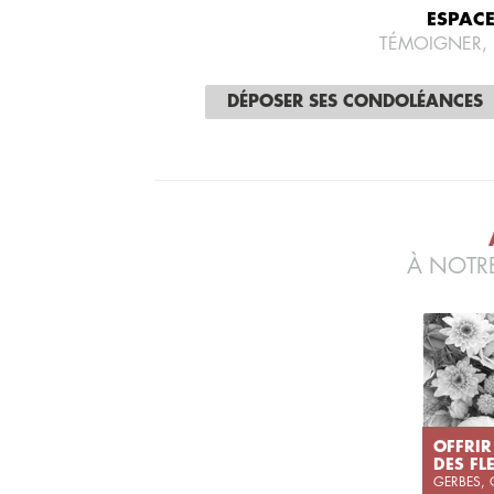
ESPAC
TÉMOIGNER,
DÉPOSER SES CONDOLÉANCES
À NOTRE
OFFRIR
DES FL
GERBES,