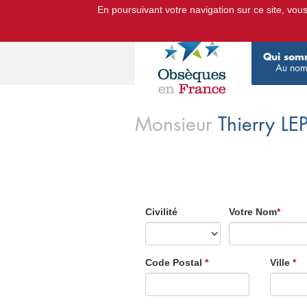
En poursuivant votre navigation sur ce site, vous 
Le Portail d'Informations Obsèq
Qui som
Au nom
Monsieur
Thierry
LE
Civilité
Votre Nom
*
Code Postal
*
Ville
*