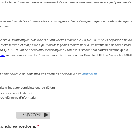
raitement, met en œuvre un traitement de données à caractère personnel ayant pour finalité 
aire sont facultatives hormis celles accompagnées d’un astérisque rouge. Leur défaut de répon
mandes.
tive à l’informatique, aux fichiers et aux libertés modifiée le 20 juin 2018, vous disposez d’un dro
nt, d’effacement, et d’opposition pour motifs légitimes relativement à l’ensemble des données vous
BSEQUES EN France par courrier électronique à l’adresse suivante :
par courrier électronique à
.com
ou par courrier postal à l’adresse suivante, 6, avenue du Maréchal FOCH à Avesnelles 5944
er notre politique de protection des données personnelles en
cliquant ici
.
 dans l'espace condoléances du défunt
rs concernant le défunt
es éléments d'information
ENVOYER
condoleance.form.
*