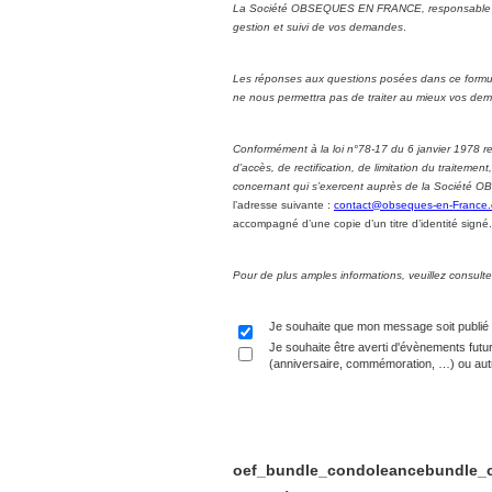
La Société OBSEQUES EN FRANCE, responsable du t
gestion et suivi de vos demandes
.
Les réponses aux questions posées dans ce formul
ne nous permettra pas de traiter au mieux vos de
Conformément à la loi n°78-17 du 6 janvier 1978 rela
d’accès, de rectification, de limitation du traiteme
concernant qui s’exercent auprès de la Société O
l’adresse suivante :
contact@obseques-en-France
accompagné d’une copie d’un titre d’identité signé.
Pour de plus amples informations, veuillez consult
Je souhaite que mon message soit publié
Je souhaite être averti d'évènements futu
(anniversaire, commémoration, …) ou autr
oef_bundle_condoleancebundle_