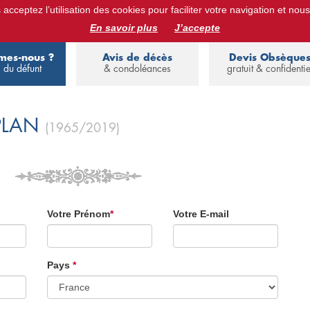
acceptez l’utilisation des cookies pour faciliter votre navigation et nous
ues :
devis obsèques, assurance obsèques, avis de décès, annuaire de 
En savoir plus
J’accepte
mes-nous ?
Avis de décès
Devis Obsèque
 du défunt
& condoléances
gratuit & confidentie
PLAN
(1965/2019)
Votre Prénom
*
Votre E-mail
Pays
*