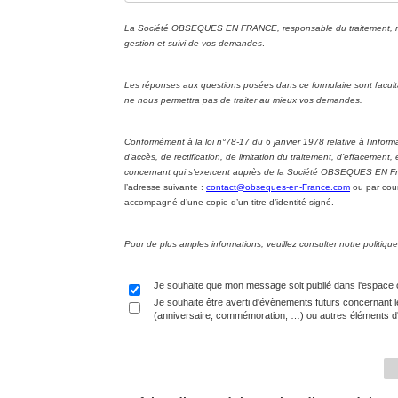
La Société OBSEQUES EN FRANCE, responsable du traitement, met 
gestion et suivi de vos demandes
.
Les réponses aux questions posées dans ce formulaire sont facul
ne nous permettra pas de traiter au mieux vos demandes.
Conformément à la loi n°78-17 du 6 janvier 1978 relative à l’informa
d’accès, de rectification, de limitation du traitement, d’effacement
concernant qui s’exercent auprès de la Société OBSEQUES EN Fran
l’adresse suivante :
contact@obseques-en-France.com
ou par cour
accompagné d’une copie d’un titre d’identité signé.
Pour de plus amples informations, veuillez consulter notre politi
Je souhaite que mon message soit publié dans l'espace
Je souhaite être averti d'évènements futurs concernant l
(anniversaire, commémoration, …) ou autres éléments d'