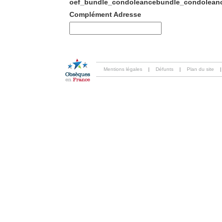
oef_bundle_condoleancebundle_condoleanc
Complément Adresse
Mentions légales
|
Défunts
|
Plan du site
|