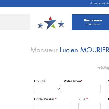
À votre servi
Bienvenue
chez nous
Monsieur
Lucien
MOURIE
Civilité
Votre Nom
*
Code Postal
*
Ville
*