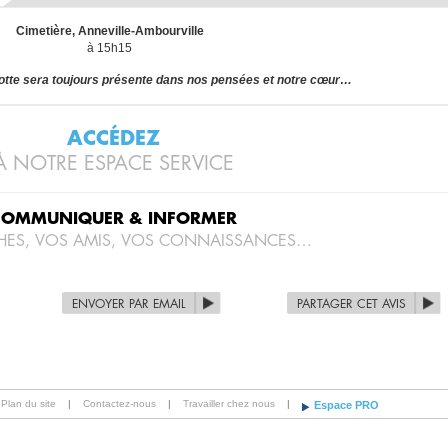
Cimetière, Anneville-Ambourville
à 15h15
te sera toujours présente dans nos pensées et notre cœur…
ACCÉDEZ
À NOTRE ESPACE SERVICE
COMMUNIQUER & INFORMER
HES, VOS AMIS, VOS CONNAISSANCES…
ENVOYER PAR EMAIL
PARTAGER CET AVIS
Plan du site
|
Contactez-nous
|
Travailler chez nous
|
Espace PRO