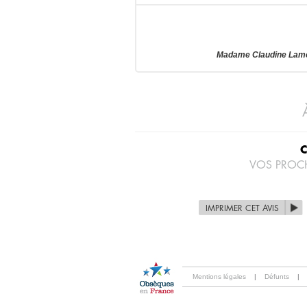
Madame Claudine Lamot
VOS PROC
IMPRIMER CET AVIS
Mentions légales
|
Défunts
|