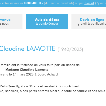
 votre service au
0 800 400 115
(du lundi au vendredi) ou par
E-mail
(7j sur 
nvenue
Avis de décès
Devis en ligne
z nous
& condoléances
gratuit & confidentie
Claudine
LAMOTTE
(1940/2025)
 famille ont la tristesse de vous faire part du décès de
_
Madame Claudine Lamotte
_
rvenu le 14 mars 2025 à Bourg Achard
Petit-Quevilly, il y a 84 ans et résidait à Bourg-Achard.
ie, ses filles, a ses petits enfants ainsi que toute sa famille et ses amis.