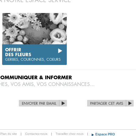
À NOTRE ESPACE SERVICE
OFFRIR
DES FLEURS
GERBES, COURONNES, COEURS
COMMUNIQUER & INFORMER
HES, VOS AMIS, VOS CONNAISSANCES…
ENVOYER PAR EMAIL
PARTAGER CET AVIS
Plan du site
|
Contactez-nous
|
Travailler chez nous
|
Espace PRO