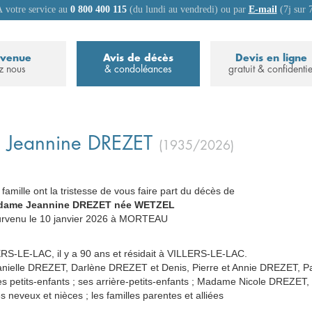
 votre service au
0 800 400 115
(du lundi au vendredi) ou par
E-mail
(7j sur 
nvenue
Avis de décès
Devis en ligne
z nous
& condoléances
gratuit & confidentie
e
Jeannine
DREZET
(1935/2026)
 famille ont la tristesse de vous faire part du décès de
dame Jeannine DREZET née WETZEL
_
urvenu le 10 janvier 2026 à MORTEAU
ERS-LE-LAC, il y a 90 ans et résidait à VILLERS-LE-LAC.
anielle DREZET, Darlène DREZET et Denis, Pierre et Annie DREZET, Pa
s petits-enfants ; ses arrière-petits-enfants ; Madame Nicole DREZET,
s neveux et nièces ; les familles parentes et alliées