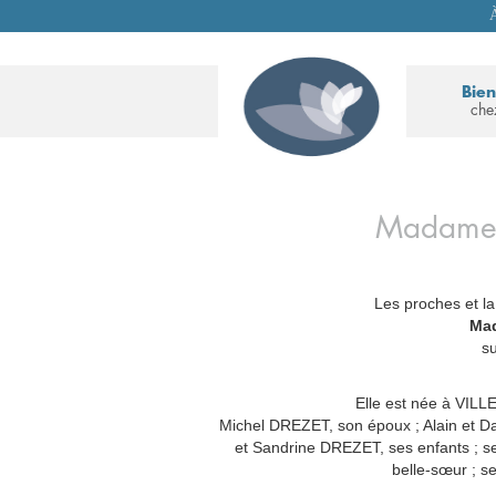
À
Bie
che
Madam
Les proches et la
_
Ma
s
Elle est née à VILL
Michel DREZET, son époux ; Alain et D
et Sandrine DREZET, ses enfants ; se
belle-sœur ; se