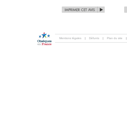
IMPRIMER CET AVIS
Mentions légales
|
Défunts
|
Plan du site
|