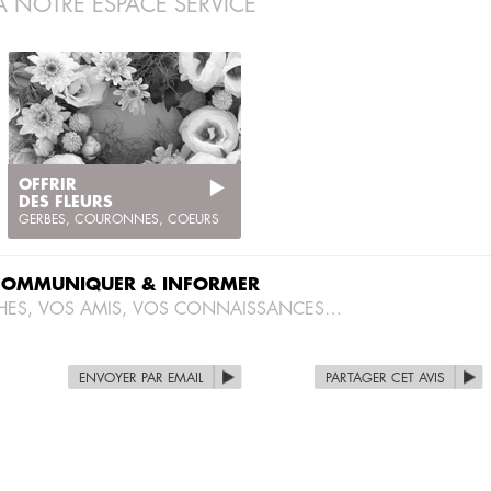
À NOTRE ESPACE SERVICE
OFFRIR
DES FLEURS
GERBES, COURONNES, COEURS
COMMUNIQUER & INFORMER
HES, VOS AMIS, VOS CONNAISSANCES…
ENVOYER PAR EMAIL
PARTAGER CET AVIS