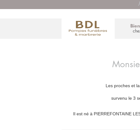
À
Bie
che
Monsi
Les proches et la
survenu le 3
Il est né à PIERREFONTAINE LES