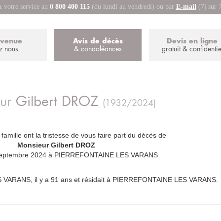
 votre service au
0 800 400 115
(du lundi au vendredi) ou par
E-mail
(7j sur 
nvenue
Avis de décès
Devis en ligne
z nous
& condoléances
gratuit & confidentie
eur
Gilbert
DROZ
(1932/2024)
 famille ont la tristesse de vous faire part du décès de
_
Monsieur Gilbert DROZ
_
 septembre 2024 à PIERREFONTAINE LES VARANS
 VARANS, il y a 91 ans et résidait à PIERREFONTAINE LES VARANS.