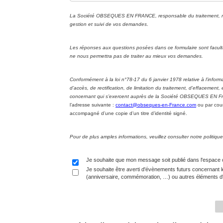
La Société OBSEQUES EN FRANCE, responsable du traitement, met 
gestion et suivi de vos demandes
.
Les réponses aux questions posées dans ce formulaire sont facul
ne nous permettra pas de traiter au mieux vos demandes.
Conformément à la loi n°78-17 du 6 janvier 1978 relative à l’informa
d’accès, de rectification, de limitation du traitement, d’effacement
concernant qui s’exercent auprès de la Société OBSEQUES EN Fran
l’adresse suivante :
contact@obseques-en-France.com
ou par cour
accompagné d’une copie d’un titre d’identité signé.
Pour de plus amples informations, veuillez consulter notre politi
Je souhaite que mon message soit publié dans l'espace
Je souhaite être averti d'évènements futurs concernant l
(anniversaire, commémoration, …) ou autres éléments d'