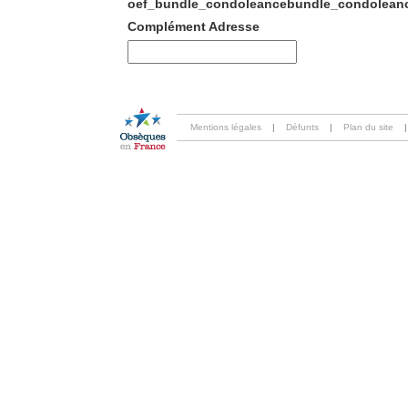
oef_bundle_condoleancebundle_condoleanc
Complément Adresse
Mentions légales
|
Défunts
|
Plan du site
|