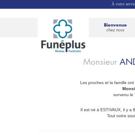
À votre servi
Bienvenue
chez nous
Monsieur
AN
Les proches et la famille ont
_
Monsi
survenu le
Il est né à ESTIVAUX, il y a
Tout notre so