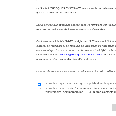
La Société OBSEQUES EN FRANCE, responsable du traitement, met 
gestion et suivi de vos demandes
.
Les réponses aux questions posées dans ce formulaire sont facul
ne nous permettra pas de traiter au mieux vos demandes.
Conformément à la loi n°78-17 du 6 janvier 1978 relative à l’informa
d’accès, de rectification, de limitation du traitement, d’effacement
concernant qui s’exercent auprès de la Société OBSEQUES EN Fran
l’adresse suivante :
contact@obseques-en-France.com
ou par cour
accompagné d’une copie d’un titre d’identité signé.
Pour de plus amples informations, veuillez consulter notre politi
Je souhaite que mon message soit publié dans l'espace
Je souhaite être averti d'évènements futurs concernant l
(anniversaire, commémoration, …) ou autres éléments d'