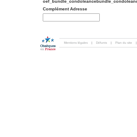
oef_bundle_condoleancebundle_condoleanc
Complément Adresse
Mentions légales
|
Défunts
|
Plan du site
|