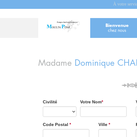
À votre servi
Bienvenue
chez nous
Madame
Dominique
CHA
Civilité
Votre Nom
*
Code Postal
*
Ville
*