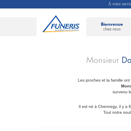
À votre servi
Bienvenue
chez nous
Monsieur
Da
Les proches et la famille ont
_
Mons
survenu l
Il est né à Chennegy, il y a 
Tout notre sou