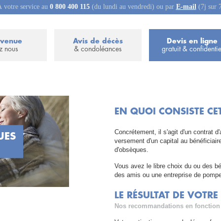
 votre service au
0 800 400 115
(du lundi au vendredi) ou par
E-mail
(7j sur 
nvenue
Avis de décès
Devis en ligne
z nous
& condoléances
gratuit & confidentie
EN QUOI CONSISTE CE
Concrétement, il s'agit d'un contrat d'
UES
versement d'un capital au bénéficiaire
d'obsèques.
Vous avez le libre choix du ou des bé
des amis ou une entreprise de pompe
LE RÉSULTAT DE VOTRE
Nos recommandations en fonction 