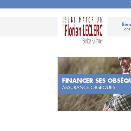
À
Bie
che
FINANCER SES OBSÈQ
ASSURANCE OBSÈQUES