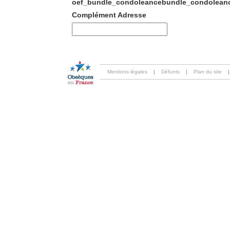
oef_bundle_condoleancebundle_condoleanc
Complément Adresse
Mentions légales
|
Défunts
|
Plan du site
|