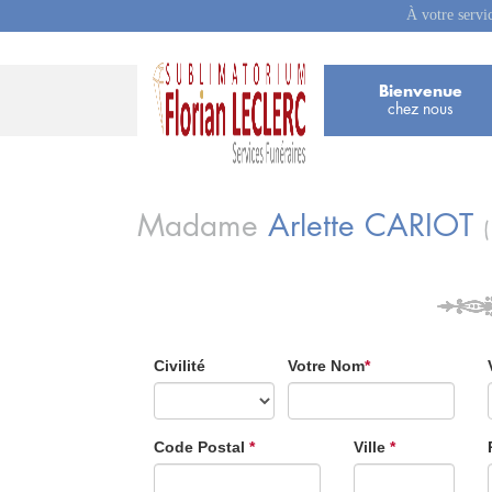
À votre servi
Bienvenue
chez nous
Madame
Arlette
CARIOT
Civilité
Votre Nom
*
Code Postal
*
Ville
*