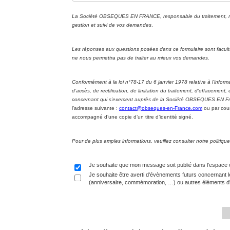
La Société OBSEQUES EN FRANCE, responsable du traitement, met 
gestion et suivi de vos demandes
.
Les réponses aux questions posées dans ce formulaire sont facul
ne nous permettra pas de traiter au mieux vos demandes.
Conformément à la loi n°78-17 du 6 janvier 1978 relative à l’informa
d’accès, de rectification, de limitation du traitement, d’effacement
concernant qui s’exercent auprès de la Société OBSEQUES EN Fran
l’adresse suivante :
contact@obseques-en-France.com
ou par cour
accompagné d’une copie d’un titre d’identité signé.
Pour de plus amples informations, veuillez consulter notre politi
Je souhaite que mon message soit publié dans l'espace
Je souhaite être averti d'évènements futurs concernant l
(anniversaire, commémoration, …) ou autres éléments d'