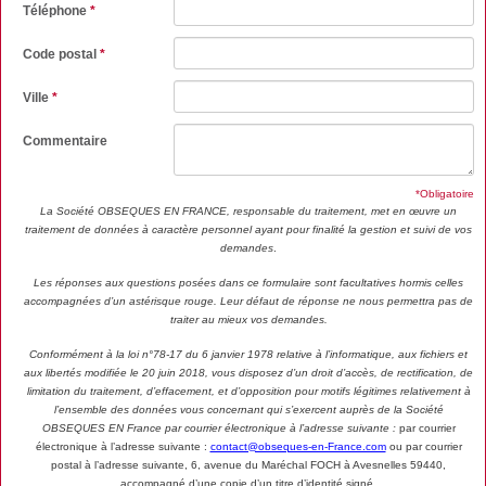
Téléphone
*
Code postal
*
Ville
*
Commentaire
*Obligatoire
La Société OBSEQUES EN FRANCE, responsable du traitement, met en œuvre un
traitement de données à caractère personnel ayant pour finalité la gestion et suivi de vos
demandes
.
Les réponses aux questions posées dans ce formulaire sont facultatives hormis celles
accompagnées d’un astérisque rouge. Leur défaut de réponse ne nous permettra pas de
traiter au mieux vos demandes.
Conformément à la loi n°78-17 du 6 janvier 1978 relative à l’informatique, aux fichiers et
aux libertés modifiée le 20 juin 2018, vous disposez d’un droit d’accès, de rectification, de
limitation du traitement, d’effacement, et d’opposition pour motifs légitimes relativement à
l’ensemble des données vous concernant qui s’exercent auprès de la Société
OBSEQUES EN France par courrier électronique à l’adresse suivante :
par courrier
électronique à l’adresse suivante :
contact@obseques-en-France.com
ou par courrier
postal à l’adresse suivante, 6, avenue du Maréchal FOCH à Avesnelles 59440,
accompagné d’une copie d’un titre d’identité signé.