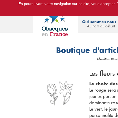
En poursuivant votre navigation sur ce site, vous acceptez l’u
Le Portail d'Informations Obsèques :
devis
Qui sommes-nous 
Au nom du défunt
Boutique d'artic
Livraison exp
Les fleurs
Le choix des
Le rouge sera 
jeunes personn
dominante ros
Le vert, le jau
personnalité d